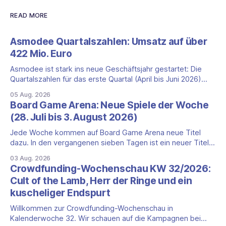
READ MORE
Asmodee Quartalszahlen: Umsatz auf über
422 Mio. Euro
Asmodee ist stark ins neue Geschäftsjahr gestartet: Die
Quartalszahlen für das erste Quartal (April bis Juni 2026)
fallen deutlich aus — der Nettoumsatz kletterte um 20,9
05 Aug. 2026
Prozent auf 422,1 Millionen Euro. Getragen wird das
Board Game Arena: Neue Spiele der Woche
Wachstum weiter von den Sammelkartenspielen, doch
(28. Juli bis 3. August 2026)
erstmals seit Monaten zeigt auch das klassische
Brettspielgeschäft wieder
Jede Woche kommen auf Board Game Arena neue Titel
dazu. In den vergangenen sieben Tagen ist ein neuer Titel
auf der Plattform gestartet: die zweite Edition eines der
03 Aug. 2026
bekanntesten kooperativen Zombiespiele. Wir stellen dir
Crowdfunding-Wochenschau KW 32/2026:
den Neuzugang mit seinen Eckdaten vor. Zombicide: 2nd
Cult of the Lamb, Herr der Ringe und ein
Edition: kooperatives Überleben gegen Zombiehorden Mit
kuscheliger Endspurt
Zombicide: 2nd
Willkommen zur Crowdfunding-Wochenschau in
Kalenderwoche 32. Wir schauen auf die Kampagnen bei