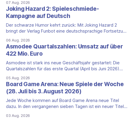
07 Aug. 2026
Tekhenu und Tzolk'in gehören. Der Aufhänger ist ein
Joking Hazard 2: Spieleschmiede-
ungewöhnlicher Perspektivwechsel: Sie steuern nicht die
Kampagne auf Deutsch
eigene Zivilisation, sondern eine hochentwickelte
außerirdische Gottheit, die vier
Der schwarze Humor kehrt zurück: Mit Joking Hazard 2
bringt der Verlag Funbot eine deutschsprachige Fortsetzung
des Party-Kartenspiels von den Machern von Cyanide &
06 Aug. 2026
Happiness (Explosm) auf die Spieleschmiede. Wir ordnen
Asmodee Quartalszahlen: Umsatz auf über
ein, was die Kampagne unter dem Motto „Die fiesen
422 Mio. Euro
Comics sind zurück!" bietet und wo sie schweigt.
Asmodee ist stark ins neue Geschäftsjahr gestartet: Die
Quartalszahlen für das erste Quartal (April bis Juni 2026)
fallen deutlich aus — der Nettoumsatz kletterte um 20,9
05 Aug. 2026
Prozent auf 422,1 Millionen Euro. Getragen wird das
Board Game Arena: Neue Spiele der Woche
Wachstum weiter von den Sammelkartenspielen, doch
(28. Juli bis 3. August 2026)
erstmals seit Monaten zeigt auch das klassische
Brettspielgeschäft wieder
Jede Woche kommen auf Board Game Arena neue Titel
dazu. In den vergangenen sieben Tagen ist ein neuer Titel
auf der Plattform gestartet: die zweite Edition eines der
03 Aug. 2026
bekanntesten kooperativen Zombiespiele. Wir stellen dir
den Neuzugang mit seinen Eckdaten vor. Zombicide: 2nd
Edition: kooperatives Überleben gegen Zombiehorden Mit